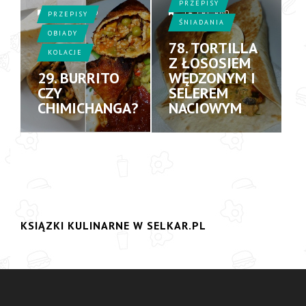
PRZEPISY
15 LAT AGO
14 LAT AGO
PRZEPISY
ŚNIADANIA
OBIADY
78. TORTILLA
KOLACJE
Z ŁOSOSIEM
29. BURRITO
WĘDZONYM I
CZY
SELEREM
CHIMICHANGA?
NACIOWYM
KSIĄZKI KULINARNE W SELKAR.PL