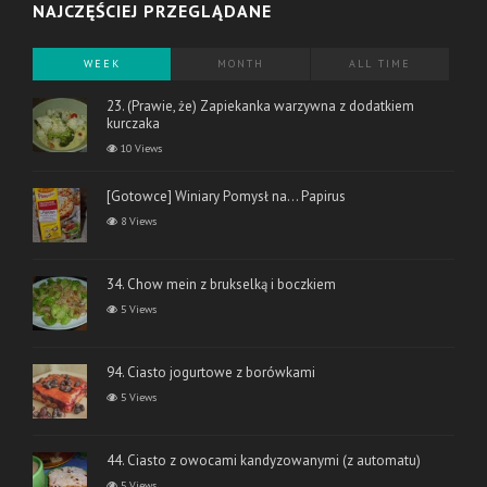
NAJCZĘŚCIEJ PRZEGLĄDANE
WEEK
MONTH
ALL TIME
23. (Prawie, że) Zapiekanka warzywna z dodatkiem
kurczaka
10 Views
[Gotowce] Winiary Pomysł na… Papirus
8 Views
34. Chow mein z brukselką i boczkiem
5 Views
94. Ciasto jogurtowe z borówkami
5 Views
44. Ciasto z owocami kandyzowanymi (z automatu)
5 Views