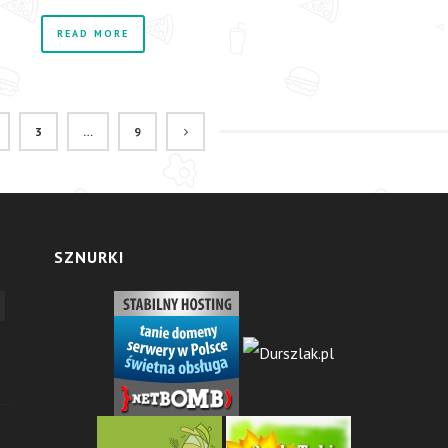
READ MORE
3
…
9
SZNURKI