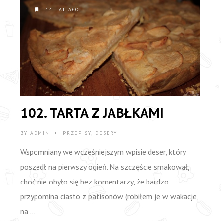
14 LAT AGO
102. TARTA Z JABŁKAMI
BY
ADMIN
PRZEPISY
,
DESERY
•
Wspomniany we wcześniejszym wpisie deser, który
poszedł na pierwszy ogień. Na szczęście smakował,
choć nie obyło się bez komentarzy, że bardzo
przypomina ciasto z patisonów (robiłem je w wakacje,
na …