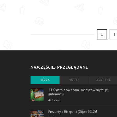
1
2
NAJCZĘŚCIEJ PRZEGLĄDANE
WEEK
MONTH
ALL TIME
44. Ciasto z owocami kandyzowanymi (z
automatu)
5 Views
Prezenty z Hiszpanii (Gijon 2012)!