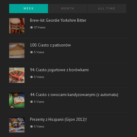
WEEK
MONTH
ALL TIME
Brew-kit: Geordie Yorkshire Bitter
37 Views
100. Ciasto z patisonów
5 Views
94. Ciasto jogurtowe z borówkami
5 Views
44. Ciasto z owocami kandyzowanymi (z automatu)
5 Views
Prezenty z Hiszpanii (Gijon 2012)!
5 Views