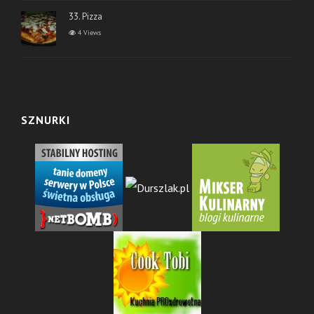
33. Pizza
4 Views
SZNURKI