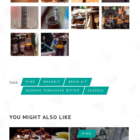
PIWO
BREWKIT
BREW-KIT
TAGS
GEORDIE YORKSHIRE BITTER
GEORDIE
YOU MIGHT ALSO LIKE
PIWO
15 LAT AGO
14 LAT AGO