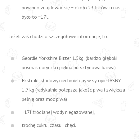
powinno znajdować się ~ około 23 litrów, u nas
było to ~17l.
Jeżeli zaś chodzi o szczegółowe informacje, to:
Geordie Yorkshire Bitter 1.5kg, (bardzo głęboki
posmak goryczki i piękna bursztynowa barwa)
Ekstrakt słodowy niechmielony w syropie JASNY –
1,7 kg (radykalnie polepsza jakość piwa i zwiększa
pełnię oraz moc piwa)
~17l źródlanej wody niegazowanej,
trochę cukru, czasu i chęci.