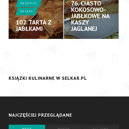
76. CIASTO
PRZEPISY
KOKOSOWO-
DESERY
JABŁKOWE NA
102. TARTA Z
KASZY
JABŁKAMI
JAGLANEJ
KSIĄZKI KULINARNE W SELKAR.PL
NAJCZĘŚCIEJ PRZEGLĄDANE
WEEK
MONTH
ALL TIME