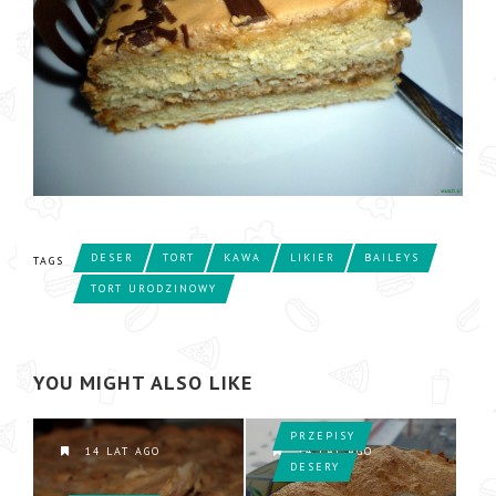
DESER
TORT
KAWA
LIKIER
BAILEYS
TAGS
TORT URODZINOWY
YOU MIGHT ALSO LIKE
PRZEPISY
14 LAT AGO
14 LAT AGO
DESERY