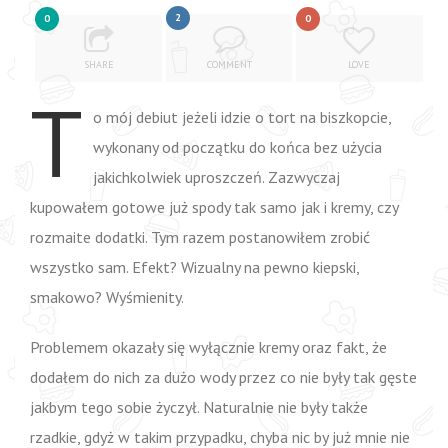
2
0
0
SHARE
COMMENT
LOVE
T
o mój debiut jeżeli idzie o tort na biszkopcie,
wykonany od początku do końca bez użycia
jakichkolwiek uproszczeń. Zazwyczaj
kupowałem gotowe już spody tak samo jak i kremy, czy
rozmaite dodatki. Tym razem postanowiłem zrobić
wszystko sam. Efekt? Wizualny na pewno kiepski,
smakowo? Wyśmienity.
Problemem okazały się wyłącznie kremy oraz fakt, że
dodałem do nich za dużo wody przez co nie były tak gęste
jakbym tego sobie życzył. Naturalnie nie były także
rzadkie, gdyż w takim przypadku, chyba nic by już mnie nie