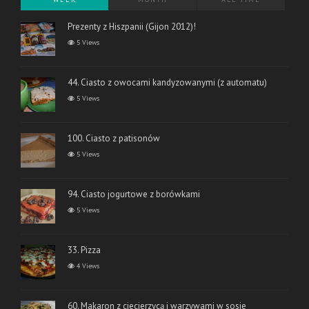
Prezenty z Hiszpanii (Gijon 2012)!
5 Views
44. Ciasto z owocami kandyzowanymi (z automatu)
5 Views
100. Ciasto z patisonów
5 Views
94. Ciasto jogurtowe z borówkami
5 Views
33. Pizza
4 Views
60. Makaron z ciecierzycą i warzywami w sosie