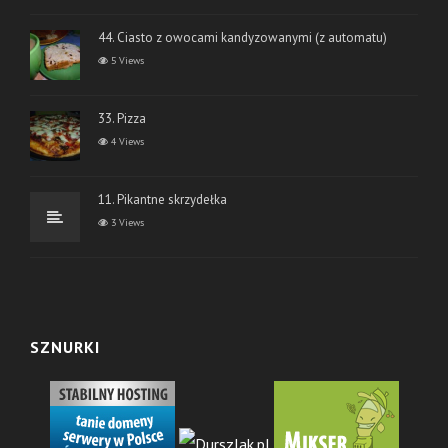
44. Ciasto z owocami kandyzowanymi (z automatu)
5 Views
33. Pizza
4 Views
11. Pikantne skrzydełka
3 Views
SZNURKI