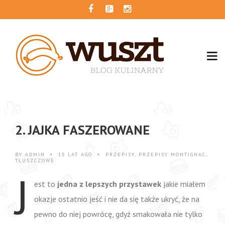
2. JAJKA FASZEROWANE
BY
ADMIN
15 LAT AGO
PRZEPISY
,
PRZEPISY MONTIGNAC
,
•
•
TŁUSZCZOWE
J
est to
jedna z lepszych przystawek
jakie miałem
okazje ostatnio jeść i nie da się także ukryć, że na
pewno do niej powrócę, gdyż smakowała nie tylko