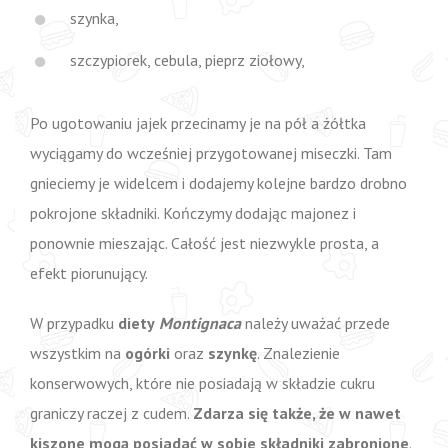
szynka,
szczypiorek, cebula, pieprz ziołowy,
Po ugotowaniu jajek przecinamy je na pół a żółtka
wyciągamy do wcześniej przygotowanej miseczki. Tam
gnieciemy je widelcem i dodajemy kolejne bardzo drobno
pokrojone składniki. Kończymy dodając majonez i
ponownie mieszając. Całość jest niezwykle prosta, a
efekt piorunujący.
W przypadku
diety
Montignaca
należy uważać przede
wszystkim na
ogórki
oraz
szynkę
. Znalezienie
konserwowych, które nie posiadają w składzie cukru
graniczy raczej z cudem.
Zdarza się także, że w nawet
kiszone mogą posiadać w sobie składniki zabronione
.