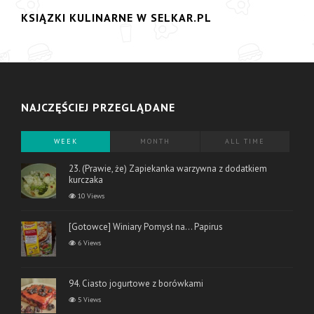
KSIĄZKI KULINARNE W SELKAR.PL
NAJCZĘŚCIEJ PRZEGLĄDANE
WEEK
MONTH
ALL TIME
23. (Prawie, że) Zapiekanka warzywna z dodatkiem
kurczaka
10 Views
[Gotowce] Winiary Pomysł na… Papirus
6 Views
94. Ciasto jogurtowe z borówkami
5 Views