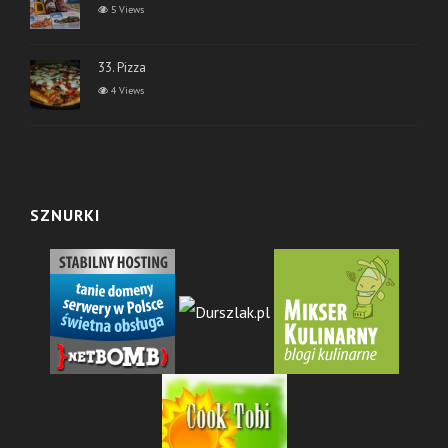
5 Views
33. Pizza
4 Views
SZNURKI