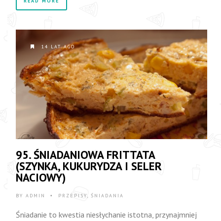
READ MORE
14 LAT AGO
95. ŚNIADANIOWA FRITTATA
(SZYNKA, KUKURYDZA I SELER
NACIOWY)
BY
ADMIN
PRZEPISY
,
ŚNIADANIA
•
Śniadanie to kwestia niesłychanie istotna, przynajmniej