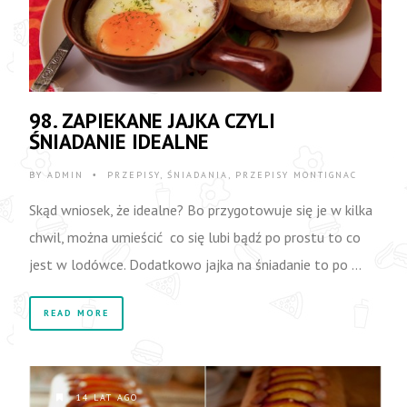
98. ZAPIEKANE JAJKA CZYLI
ŚNIADANIE IDEALNE
BY
ADMIN
PRZEPISY
,
ŚNIADANIA
,
PRZEPISY MONTIGNAC
•
Skąd wniosek, że idealne? Bo przygotowuje się je w kilka
chwil, można umieścić co się lubi bądź po prostu to co
jest w lodówce. Dodatkowo jajka na śniadanie to po …
READ MORE
14 LAT AGO