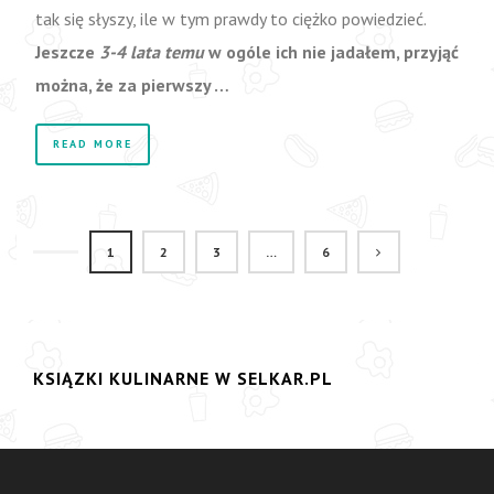
tak się słyszy, ile w tym prawdy to ciężko powiedzieć.
Jeszcze
3-4 lata temu
w ogóle ich nie jadałem, przyjąć
można, że za pierwszy …
READ MORE
1
2
3
…
6
KSIĄZKI KULINARNE W SELKAR.PL