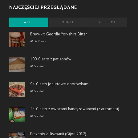
NAJCZĘŚCIEJ PRZEGLĄDANE
WEEK
MONTH
ALL TIME
Brew-kit: Geordie Yorkshire Bitter
37 Views
100. Ciasto z patisonów
5 Views
94. Ciasto jogurtowe z borówkami
5 Views
44. Ciasto z owocami kandyzowanymi (z automatu)
5 Views
Prezenty z Hiszpanii (Gijon 2012)!