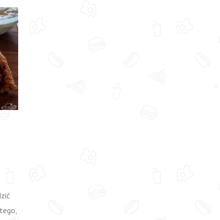
I
zić
atego,