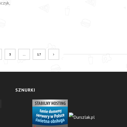
ńczyk,
3
…
17
SZNURKI