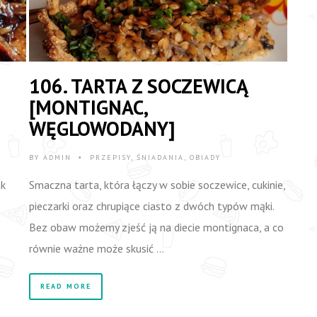
106. TARTA Z SOCZEWICĄ
[MONTIGNAC,
WĘGLOWODANY]
BY
ADMIN
PRZEPISY
,
ŚNIADANIA
,
OBIADY
•
ak
Smaczna tarta, która łączy w sobie soczewice, cukinie,
pieczarki oraz chrupiące ciasto z dwóch typów mąki.
Bez obaw możemy zjeść ją na diecie montignaca, a co
równie ważne może skusić …
READ MORE