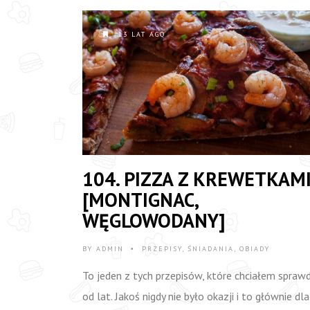
13 LAT AGO
104. PIZZA Z KREWETKAM
[MONTIGNAC,
WĘGLOWODANY]
BY
ADMIN
PRZEPISY
,
ŚNIADANIA
,
OBIADY
•
To jeden z tych przepisów, które chciałem sprawd
od lat. Jakoś nigdy nie było okazji i to głównie dl