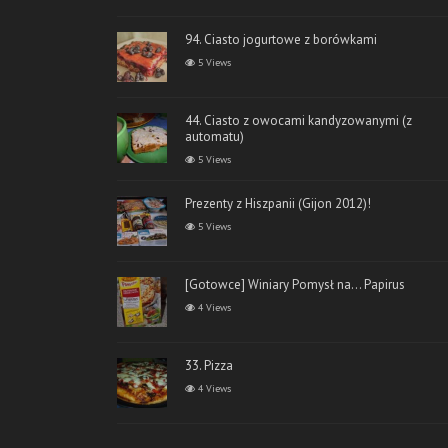
94. Ciasto jogurtowe z borówkami
5 Views
44. Ciasto z owocami kandyzowanymi (z
automatu)
5 Views
Prezenty z Hiszpanii (Gijon 2012)!
5 Views
[Gotowce] Winiary Pomysł na… Papirus
4 Views
33. Pizza
4 Views