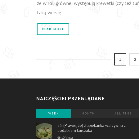
że w roli głównej występują krewetki (czy też tu
taką wersję …
READ MORE
1
2
NAJCZĘŚCIEJ PRZEGLĄDANE
WEEK
MONTH
ALL TIME
23. (Prawie, że) Zapiekanka warzywna z
dodatkiem kurczaka
10 Views