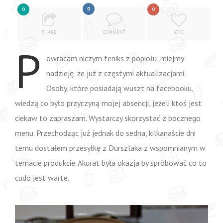
0
0
0
SHARE
COMMENT
LOVE
P
owracam niczym feniks z popiołu, miejmy
nadzieję, że już z częstymi aktualizacjami.
Osoby, które posiadają wuszt na facebooku,
wiedzą co było przyczyną mojej absencji, jeżeli ktoś jest
ciekaw to zapraszam. Wystarczy skorzystać z bocznego
menu. Przechodząc już jednak do sedna, kilkanaście dni
temu dostałem przesyłkę z Durszlaka z wspomnianym w
temacie produkcie. Akurat była okazja by spróbować co to
cudo jest warte.