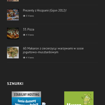
Prezenty z Hiszpanii (Gijon 2012)!
5 Views
33. Pizza
4 Views
60. Makaron z ciecierzycą i warzywami w sosie
jogurtowo-musztardowym
4 Views
SZNURKI