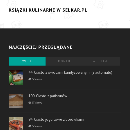
KSIĄZKI KULINARNE W SELKAR.PL
NAJCZĘŚCIEJ PRZEGLĄDANE
WEEK
MONTH
ALL TIME
44. Ciasto z owocami kandyzowanymi (z automatu)
5 Views
100. Ciasto z patisonów
5 Views
94. Ciasto jogurtowe z borówkami
5 Views