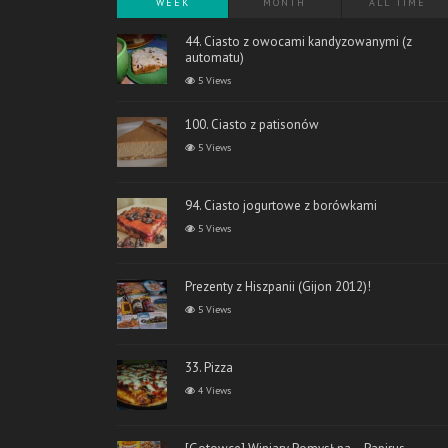
WEEK
MONTH
ALL TIME
44. Ciasto z owocami kandyzowanymi (z
automatu)
5 Views
100. Ciasto z patisonów
5 Views
94. Ciasto jogurtowe z borówkami
5 Views
Prezenty z Hiszpanii (Gijon 2012)!
5 Views
33. Pizza
4 Views