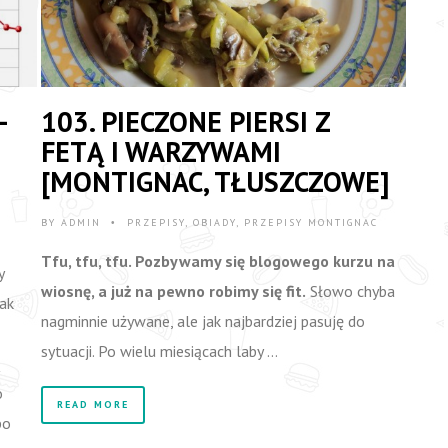
–
103. PIECZONE PIERSI Z
FETĄ I WARZYWAMI
[MONTIGNAC, TŁUSZCZOWE]
BY
ADMIN
PRZEPISY
,
OBIADY
,
PRZEPISY MONTIGNAC
•
Tfu, tfu, tfu. Pozbywamy się blogowego kurzu na
y
wiosnę, a już na pewno robimy się fit.
Słowo chyba
tak
nagminnie używane, ale jak najbardziej pasuję do
sytuacji. Po wielu miesiącach laby …
ą
o
READ MORE
po