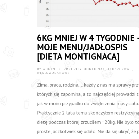
6KG MNIEJ W 4 TYGODNIE 
MOJE MENU/JADŁOSPIS
[DIETA MONTIGNACA]
BY
ADMIN
PRZEPISY MONTIGNAC
,
TŁUSZCZOWE
,
•
WĘGLOWODANOWE
Zima, praca, rodzina,… każdy z nas ma sprawy prz
których się zapomina, a to najczęściej prowadzi 
jak w moim przypadku do zwiększenia masy ciała.
Praktycznie 2 lata temu skończyłem restrykcyjn
dietę podczas której zrzuciłem ~20kg. Nie było t
proste, aczkolwiek się udało. Nie da się ukryć, że 