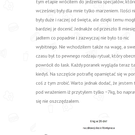
tym etapie wróciłem do jedzenia specjałów, któr
wcześniej były dla mnie tylko marzeniem. Ilości n
były duże i raczej od święta, ale dzięki temu mo
bardziej je docenić. Jednakże od przeszło 8 miesię
jadłem co popadnie i zazwyczaj nie było to nic
wybitnego. Nie wchodziłem także na wagę, a sw
czasu był to pewnego rodzaju rytuał, który obecn
powrócił do łask. Każdy poranek wygląda teraz ta
kiedyś. Na szczęście potrafię opamiętać się w por
coś z tym zrobić. Warto jednak dodać, że jestem 
pod wrażeniem iż przytyłem tylko ~7kg, bo napr
się nie oszczędzałem.