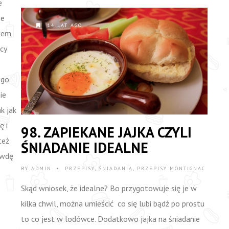
e
ie
14 LAT AGO
głem
cy
ego
ie
k jak
ę i
98. ZAPIEKANE JAJKA CZYLI
też
ŚNIADANIE IDEALNE
awdę
BY
ADMIN
PRZEPISY
,
ŚNIADANIA
,
PRZEPISY MONTIGNAC
•
Skąd wniosek, że idealne? Bo przygotowuje się je w
kilka chwil, można umieścić co się lubi bądź po prostu
to co jest w lodówce. Dodatkowo jajka na śniadanie