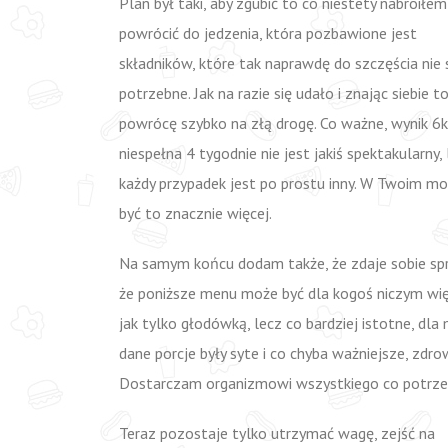
Plan był taki, aby zgubić to co niestety nabroiłe
powrócić do jedzenia, która pozbawione jest
składników, które tak naprawdę do szczęścia nie 
potrzebne. Jak na razie się udało i znając siebie to
powrócę szybko na złą drogę. Co ważne, wynik 6
niespełna 4 tygodnie nie jest jakiś spektakularny,
każdy przypadek jest po prostu inny. W Twoim m
być to znacznie więcej.
Na samym końcu dodam także, że zdaje sobie sp
że poniższe menu może być dla kogoś niczym wię
jak tylko głodówką, lecz co bardziej istotne, dla
dane porcje były syte i co chyba ważniejsze, zdro
Dostarczam organizmowi wszystkiego co potrze
Teraz pozostaje tylko utrzymać wagę, zejść na