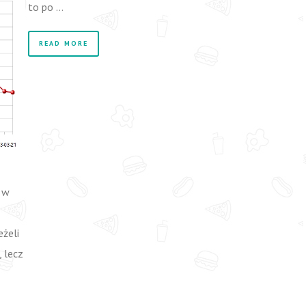
to po …
READ MORE
 w
eżeli
 lecz