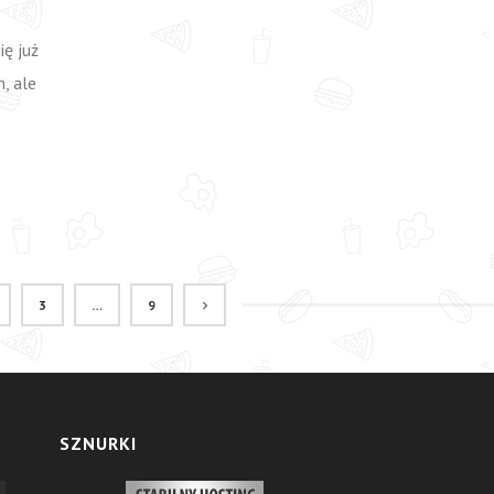
ę już
, ale
3
…
9
SZNURKI