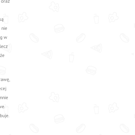
m oraz
są
 nie
kg w
 lecz
oże
rawę,
cej
 mnie
we.
buje.