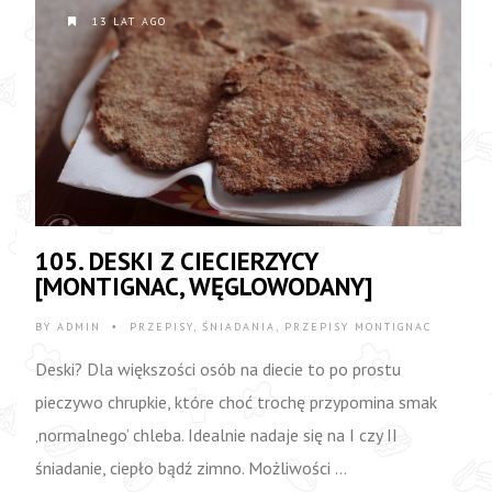
13 LAT AGO
105. DESKI Z CIECIERZYCY
[MONTIGNAC, WĘGLOWODANY]
BY
ADMIN
PRZEPISY
,
ŚNIADANIA
,
PRZEPISY MONTIGNAC
•
Deski? Dla większości osób na diecie to po prostu
pieczywo chrupkie, które choć trochę przypomina smak
‚normalnego’ chleba. Idealnie nadaje się na I czy II
śniadanie, ciepło bądź zimno. Możliwości …