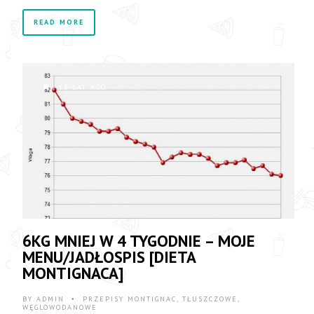
READ MORE
13 LAT AGO
6KG MNIEJ W 4 TYGODNIE – MOJE
MENU/JADŁOSPIS [DIETA
MONTIGNACA]
BY
ADMIN
PRZEPISY MONTIGNAC
,
TŁUSZCZOWE
,
•
WĘGLOWODANOWE