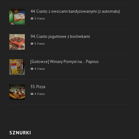
44. Ciasto z owocami kandyzowanymi (z automatu)
5 Views
94. Ciasto jogurtowe z borówkami
5 Views
[Gotowce] Winiary Pomysł na… Papirus
4 Views
33. Pizza
4 Views
SZNURKI