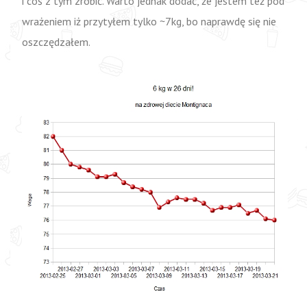
i coś z tym zrobić. Warto jednak dodać, że jestem też pod
wrażeniem iż przytyłem tylko ~7kg, bo naprawdę się nie
oszczędzałem.