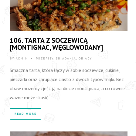
106. TARTA Z SOCZEWICĄ
[MONTIGNAC, WĘGLOWODANY]
BY
ADMIN
PRZEPISY
,
ŚNIADANIA
,
OBIADY
•
Smaczna tarta, która łączy w sobie soczewice, cukinie,
pieczarki oraz chrupiące ciasto z dwóch typów mąki. Bez
obaw możemy zjeść ją na diecie montignaca, a co równie
ważne może skusić …
READ MORE