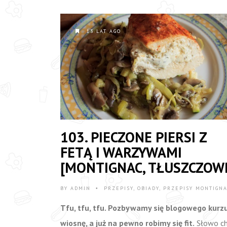
13 LAT AGO
103. PIECZONE PIERSI Z
FETĄ I WARZYWAMI
[MONTIGNAC, TŁUSZCZOW
BY
ADMIN
PRZEPISY
,
OBIADY
,
PRZEPISY MONTIGN
•
Tfu, tfu, tfu. Pozbywamy się blogowego kurz
wiosnę, a już na pewno robimy się fit.
Słowo c