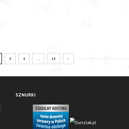
3
4
…
13
SZNURKI