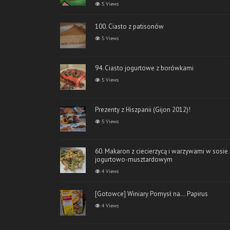
5 Views
100. Ciasto z patisonów
5 Views
94. Ciasto jogurtowe z borówkami
5 Views
Prezenty z Hiszpanii (Gijon 2012)!
5 Views
60. Makaron z ciecierzycą i warzywami w sosie
jogurtowo-musztardowym
4 Views
[Gotowce] Winiary Pomysł na… Papirus
4 Views