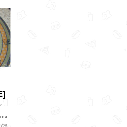
E]
AC
u na
hyba