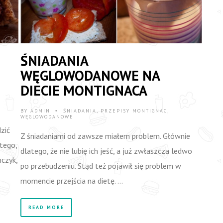
I
ŚNIADANIA
WĘGLOWODANOWE NA
DIECIE MONTIGNACA
BY
ADMIN
ŚNIADANIA
,
PRZEPISY MONTIGNAC
,
•
WĘGLOWODANOWE
zić
Z śniadaniami od zawsze miałem problem. Głównie
atego,
dlatego, że nie lubię ich jeść, a już zwłaszcza ledwo
ńczyk,
po przebudzeniu. Stąd też pojawił się problem w
momencie przejścia na dietę. …
READ MORE