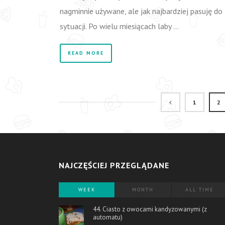
nagminnie używane, ale jak najbardziej pasuję do
sytuacji. Po wielu miesiącach laby …
READ MORE
1
2
NAJCZĘŚCIEJ PRZEGLĄDANE
WEEK
MONTH
ALL TIME
44. Ciasto z owocami kandyzowanymi (z
automatu)