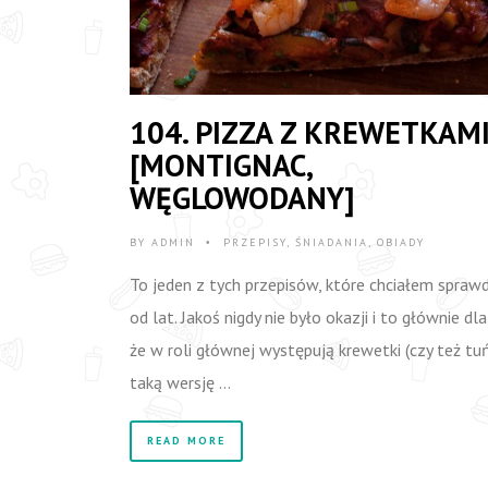
104. PIZZA Z KREWETKAM
[MONTIGNAC,
WĘGLOWODANY]
BY
ADMIN
PRZEPISY
,
ŚNIADANIA
,
OBIADY
•
To jeden z tych przepisów, które chciałem sprawd
od lat. Jakoś nigdy nie było okazji i to głównie dl
że w roli głównej występują krewetki (czy też tu
taką wersję …
READ MORE