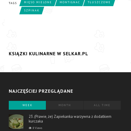
MIĘSO MIELONE
MONTIGNAC
TŁUSZCZOWE
TAGS
SZPINAK
KSIĄZKI KULINARNE W SELKAR.PL
NAJCZĘŚCIEJ PRZEGLĄDANE
WEEK
MONTH
ALL TIME
23. (Prawie, że) Zapiekanka warzywna z dodatkiem
kurczaka
8 Views