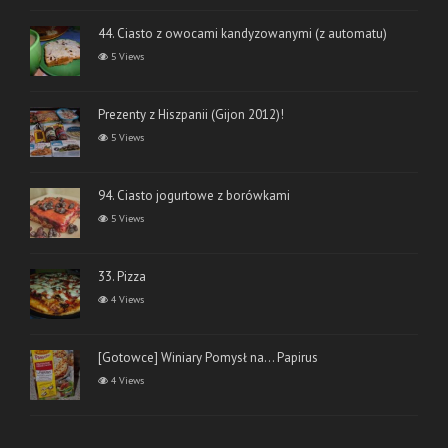
44. Ciasto z owocami kandyzowanymi (z automatu)
5 Views
Prezenty z Hiszpanii (Gijon 2012)!
5 Views
94. Ciasto jogurtowe z borówkami
5 Views
33. Pizza
4 Views
[Gotowce] Winiary Pomysł na… Papirus
4 Views