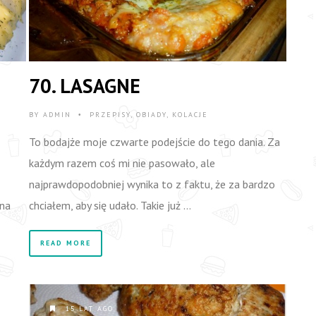
70. LASAGNE
BY
ADMIN
PRZEPISY
,
OBIADY
,
KOLACJE
•
To bodajże moje czwarte podejście do tego dania. Za
każdym razem coś mi nie pasowało, ale
najprawdopodobniej wynika to z faktu, że za bardzo
 na
chciałem, aby się udało. Takie już …
READ MORE
15 LAT AGO