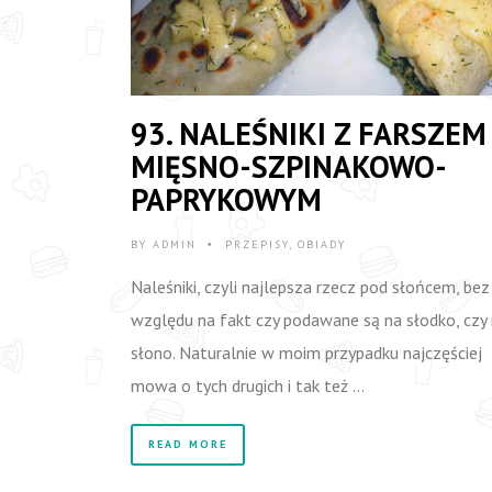
93. NALEŚNIKI Z FARSZEM
MIĘSNO-SZPINAKOWO-
PAPRYKOWYM
BY
ADMIN
PRZEPISY
,
OBIADY
•
Naleśniki, czyli najlepsza rzecz pod słońcem, bez
względu na fakt czy podawane są na słodko, czy
słono. Naturalnie w moim przypadku najczęściej
mowa o tych drugich i tak też …
READ MORE