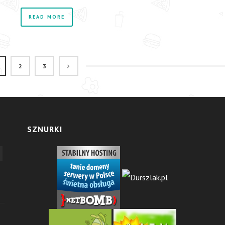
READ MORE
2
3
SZNURKI