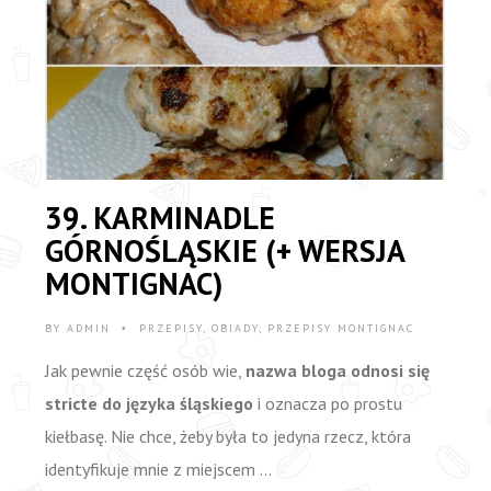
39. KARMINADLE
GÓRNOŚLĄSKIE (+ WERSJA
MONTIGNAC)
BY
ADMIN
PRZEPISY
,
OBIADY
,
PRZEPISY MONTIGNAC
•
Jak pewnie część osób wie,
nazwa bloga odnosi się
stricte do języka śląskiego
i oznacza po prostu
kiełbasę. Nie chce, żeby była to jedyna rzecz, która
identyfikuje mnie z miejscem …