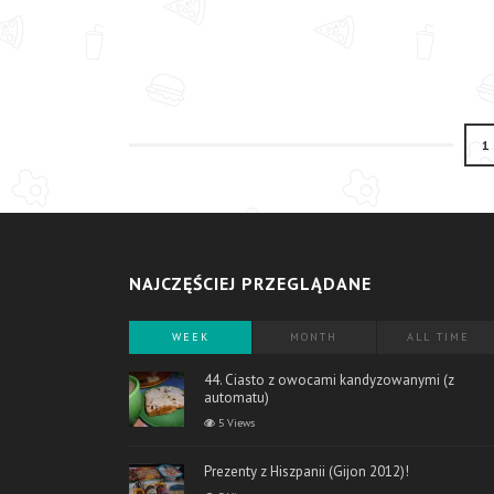
1
NAJCZĘŚCIEJ PRZEGLĄDANE
WEEK
MONTH
ALL TIME
44. Ciasto z owocami kandyzowanymi (z
automatu)
5 Views
Prezenty z Hiszpanii (Gijon 2012)!