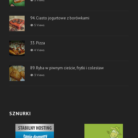
5 Views
94. Ciasto jogurtowe z borówkami
5 Views
33. Pizza
4 Views
89. Ryba w piwnym cieście, frytki i colesław
3 Views
SZNURKI