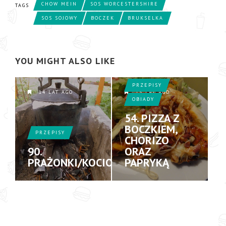
CHOW MEIN
SOS WORCESTERSHIRE
TAGS
SOS SOJOWY
BOCZEK
BRUKSELKA
YOU MIGHT ALSO LIKE
PRZEPISY
14 LAT AGO
15 LAT AGO
OBIADY
54. PIZZA Z
BOCZKIEM,
PRZEPISY
CHORIZO
90.
ORAZ
PRAŻONKI/KOCIOŁEK
PAPRYKĄ