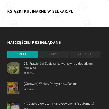
KSIĄZKI KULINARNE W SELKAR.PL
NAJCZĘŚCIEJ PRZEGLĄDANE
WEEK
MONTH
ALL TIME
23. (Prawie, że) Zapiekanka warzywna z dodatkiem
kurczaka
10 Views
[Gotowce] Winiary Pomysł na… Papirus
7 Views
44. Ciasto z owocami kandyzowanymi (z automatu)