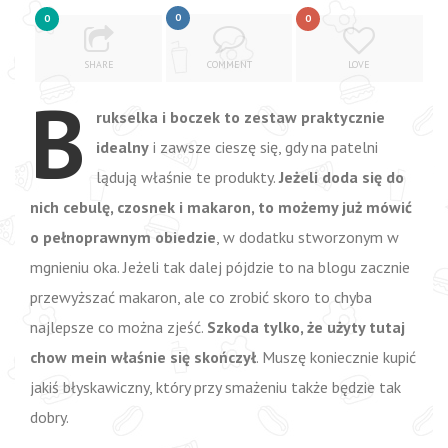
0
0
0
SHARE
COMMENT
LOVE
B
rukselka i boczek to zestaw praktycznie
idealny
i zawsze cieszę się, gdy na patelni
lądują właśnie te produkty.
Jeżeli doda się do
nich cebulę, czosnek i makaron, to możemy już mówić
o pełnoprawnym obiedzie
, w dodatku stworzonym w
mgnieniu oka. Jeżeli tak dalej pójdzie to na blogu zacznie
przewyższać makaron, ale co zrobić skoro to chyba
najlepsze co można zjeść.
Szkoda tylko, że użyty tutaj
chow mein właśnie się skończył
. Muszę koniecznie kupić
jakiś błyskawiczny, który przy smażeniu także będzie tak
dobry.