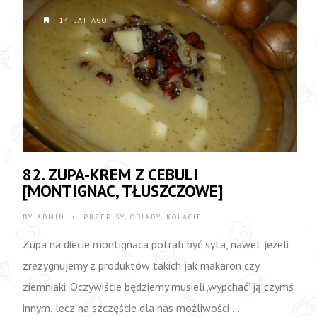
14 LAT AGO
82. ZUPA-KREM Z CEBULI
[MONTIGNAC, TŁUSZCZOWE]
BY
ADMIN
PRZEPISY
,
OBIADY
,
KOLACJE
•
Zupa na diecie montignaca potrafi być syta, nawet jeżeli
zrezygnujemy z produktów takich jak makaron czy
ziemniaki. Oczywiście będziemy musieli ‚wypchać’ ją czymś
innym, lecz na szczęście dla nas możliwości …