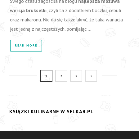
Swego czasu zagościła na blogu
najlepsza możliwa
wersja brukselki
, czyli ta z dodatkiem boczku, cebuli
oraz makaronu. Nie da się także ukryć, że taka wariacja
jest jedną z najczęstszych, pomijając …
READ MORE
1
2
3
KSIĄZKI KULINARNE W SELKAR.PL