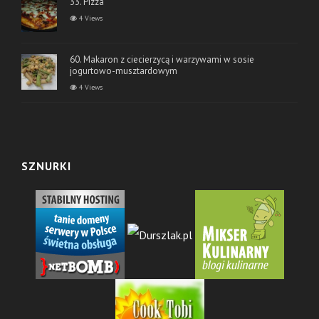
33. Pizza
4 Views
60. Makaron z ciecierzycą i warzywami w sosie
jogurtowo-musztardowym
4 Views
SZNURKI