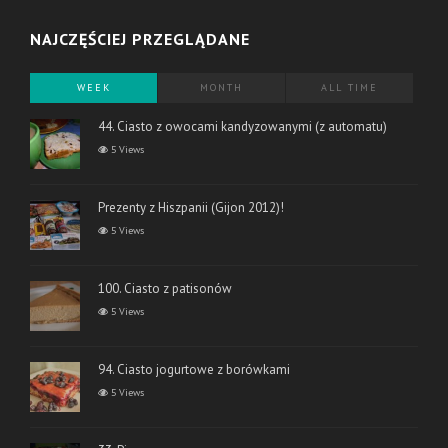
NAJCZĘŚCIEJ PRZEGLĄDANE
WEEK
MONTH
ALL TIME
44. Ciasto z owocami kandyzowanymi (z automatu)
5 Views
Prezenty z Hiszpanii (Gijon 2012)!
5 Views
100. Ciasto z patisonów
5 Views
94. Ciasto jogurtowe z borówkami
5 Views