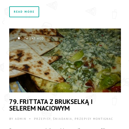
READ MORE
14 LAT AGO
79. FRITTATA Z BRUKSELKĄ I
SELEREM NACIOWYM
BY
ADMIN
PRZEPISY
,
ŚNIADANIA
,
PRZEPISY MONTIGNAC
•