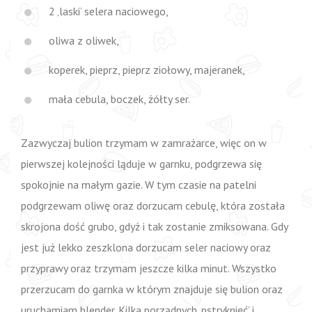
2 ‚laski’ selera naciowego,
oliwa z oliwek,
koperek, pieprz, pieprz ziołowy, majeranek,
mała cebula, boczek, żółty ser.
Zazwyczaj bulion trzymam w zamrażarce, więc on w
pierwszej kolejności ląduje w garnku, podgrzewa się
spokojnie na małym gazie. W tym czasie na patelni
podgrzewam oliwę oraz dorzucam cebulę, która została
skrojona dość grubo, gdyż i tak zostanie zmiksowana. Gdy
jest już lekko zeszklona dorzucam seler naciowy oraz
przyprawy oraz trzymam jeszcze kilka minut. Wszystko
przerzucam do garnka w którym znajduje się bulion oraz
uruchamiam blender. Kilka porządnych ‚pstryknięć’ i