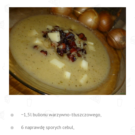
~1,5l bulionu warzywno-tłuszczowego,
6 naprawdę sporych cebul,