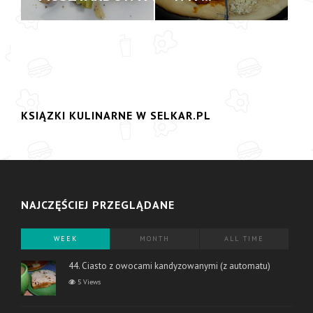
KSIĄZKI KULINARNE W SELKAR.PL
NAJCZĘŚCIEJ PRZEGLĄDANE
WEEK
MONTH
ALL TIME
44. Ciasto z owocami kandyzowanymi (z automatu)
5 Views