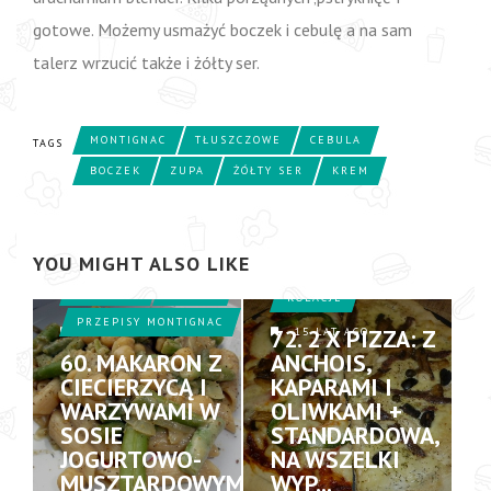
gotowe. Możemy usmażyć boczek i cebulę a na sam
talerz wrzucić także i żółty ser.
MONTIGNAC
TŁUSZCZOWE
CEBULA
TAGS
BOCZEK
ZUPA
ŻÓŁTY SER
KREM
PRZEPISY
YOU MIGHT ALSO LIKE
OBIADY
PRZEPISY
OBIADY
KOLACJE
PRZEPISY MONTIGNAC
72. 2 X PIZZA: Z
15 LAT AGO
15 LAT AGO
60. MAKARON Z
ANCHOIS,
CIECIERZYCĄ I
KAPARAMI I
WARZYWAMI W
OLIWKAMI +
SOSIE
STANDARDOWA,
JOGURTOWO-
NA WSZELKI
MUSZTARDOWYM
WYP...