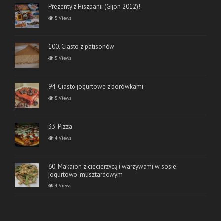
Prezenty z Hiszpanii (Gijon 2012)!
5 Views
100. Ciasto z patisonów
5 Views
94. Ciasto jogurtowe z borówkami
5 Views
33. Pizza
4 Views
60. Makaron z ciecierzycą i warzywami w sosie
jogurtowo-musztardowym
4 Views