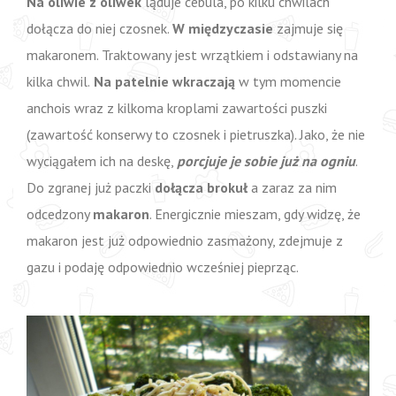
Na oliwie z oliwek
ląduje cebula, po kilku chwilach
dołącza do niej czosnek.
W międzyczasie
zajmuje się
makaronem. Traktowany jest wrzątkiem i odstawiany na
kilka chwil.
Na patelnie wkraczają
w tym momencie
anchois wraz z kilkoma kroplami zawartości puszki
(zawartość konserwy to czosnek i pietruszka). Jako, że nie
wyciągałem ich na deskę,
porcjuje je sobie już na ogniu
.
Do zgranej już paczki
dołącza brokuł
a zaraz za nim
odcedzony
makaron
. Energicznie mieszam, gdy widzę, że
makaron jest już odpowiednio zasmażony, zdejmuje z
gazu i podaję odpowiednio wcześniej pieprząc.