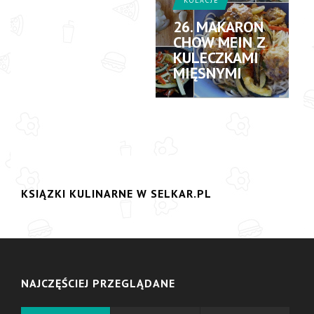
KOLACJE
26. MAKARON
CHOW MEIN Z
KULECZKAMI
MIĘSNYMI
KSIĄZKI KULINARNE W SELKAR.PL
NAJCZĘŚCIEJ PRZEGLĄDANE