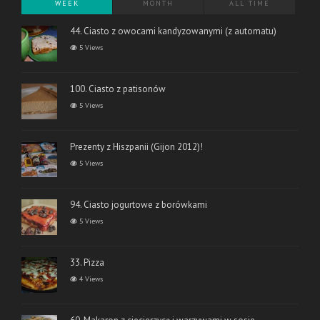
WEEK
MONTH
ALL TIME
44. Ciasto z owocami kandyzowanymi (z automatu)
5 Views
100. Ciasto z patisonów
5 Views
Prezenty z Hiszpanii (Gijon 2012)!
5 Views
94. Ciasto jogurtowe z borówkami
5 Views
33. Pizza
4 Views