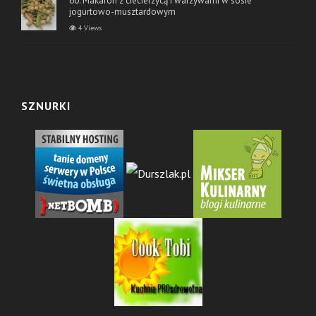
60. Makaron z ciecierzycą i warzywami w sosie
jogurtowo-musztardowym
4 Views
SZNURKI