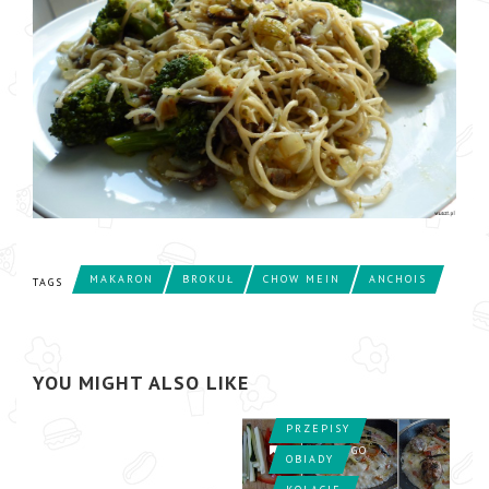
PRZEPISY
OBIADY
MAKARON
BROKUŁ
CHOW MEIN
ANCHOIS
TAGS
6. MAKARON Z
ŁOPATKĄ W
SOSIE
ŚMIETANOWYM
YOU MIGHT ALSO LIKE
PRZEPISY
15 LAT AGO
15 LAT AGO
OBIADY