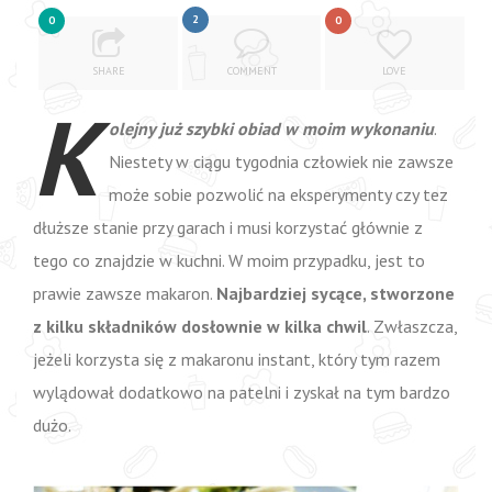
2
0
0
SHARE
COMMENT
LOVE
K
olejny już szybki obiad w moim wykonaniu
.
Niestety w ciągu tygodnia człowiek nie zawsze
może sobie pozwolić na eksperymenty czy tez
dłuższe stanie przy garach i musi korzystać głównie z
tego co znajdzie w kuchni. W moim przypadku, jest to
prawie zawsze makaron.
Najbardziej sycące, stworzone
z kilku składników dosłownie w kilka chwil
. Zwłaszcza,
jeżeli korzysta się z makaronu instant, który tym razem
wylądował dodatkowo na patelni i zyskał na tym bardzo
dużo.