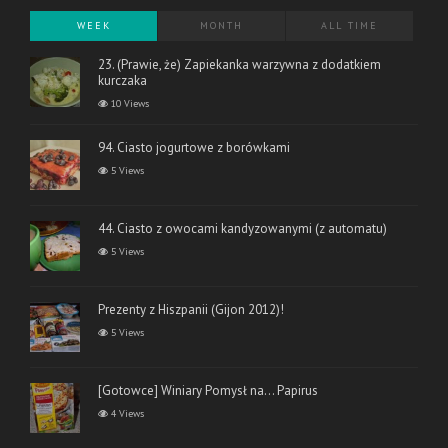
WEEK
MONTH
ALL TIME
23. (Prawie, że) Zapiekanka warzywna z dodatkiem
kurczaka
10 Views
94. Ciasto jogurtowe z borówkami
5 Views
44. Ciasto z owocami kandyzowanymi (z automatu)
5 Views
Prezenty z Hiszpanii (Gijon 2012)!
5 Views
[Gotowce] Winiary Pomysł na… Papirus
4 Views