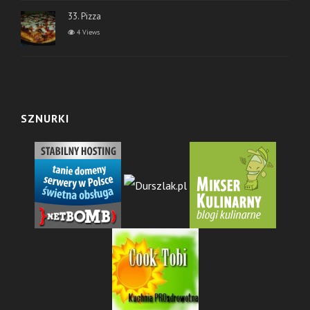
33. Pizza
4 Views
SZNURKI