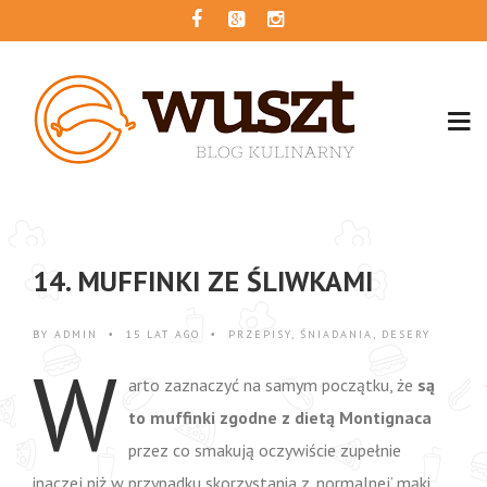
14. MUFFINKI ZE ŚLIWKAMI
BY
ADMIN
15 LAT AGO
PRZEPISY
,
ŚNIADANIA
,
DESERY
•
•
W
arto zaznaczyć na samym początku, że
są
to muffinki zgodne z dietą Montignaca
przez co smakują oczywiście zupełnie
inaczej niż w przypadku skorzystania z ‚normalnej’ mąki.