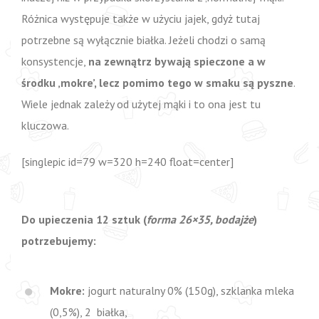
Różnica występuje także w użyciu jajek, gdyż tutaj
potrzebne są wyłącznie białka. Jeżeli chodzi o samą
konsystencje,
na zewnątrz bywają spieczone a w
środku ‚mokre’, lecz pomimo tego w smaku są pyszne
.
Wiele jednak zależy od użytej mąki i to ona jest tu
kluczowa.
[singlepic id=79 w=320 h=240 float=center]
Do upieczenia 12 sztuk (
forma 26×35, bodajże
)
potrzebujemy:
Mokre:
jogurt naturalny 0% (150g), szklanka mleka
(0,5%), 2 białka,