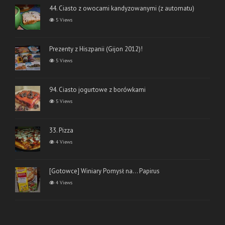
44. Ciasto z owocami kandyzowanymi (z automatu)
5 Views
Prezenty z Hiszpanii (Gijon 2012)!
5 Views
94. Ciasto jogurtowe z borówkami
5 Views
33. Pizza
4 Views
[Gotowce] Winiary Pomysł na… Papirus
4 Views