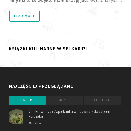
inny niż to co zwykle mam okazję jeść
. Wędzona ryba …
READ MORE
KSIĄZKI KULINARNE W SELKAR.PL
NAJCZĘŚCIEJ PRZEGLĄDANE
WEEK
MONTH
ALL TIME
23. (Prawie, że) Zapiekanka warzywna z dodatkiem
kurczaka
8 Views