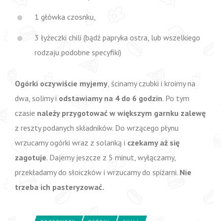
1 główka czosnku,
3 łyżeczki chili (bądź papryka ostra, lub wszelkiego
rodzaju podobne specyfiki)
Ogórki oczywiście myjemy
, ścinamy czubki i kroimy na
dwa, solimy i
odstawiamy na 4 do 6 godzin
. Po tym
czasie
należy przygotować w większym garnku zalewę
z reszty podanych składników. Do wrzącego płynu
wrzucamy ogórki wraz z solanką i
czekamy aż się
zagotuje
. Dajemy jeszcze z 5 minut, wyłączamy,
przekładamy do słoiczków i wrzucamy do spiżarni.
Nie
trzeba ich pasteryzować.