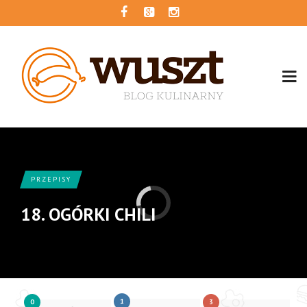
PRZEPISY
18. OGÓRKI CHILI
1
0
3