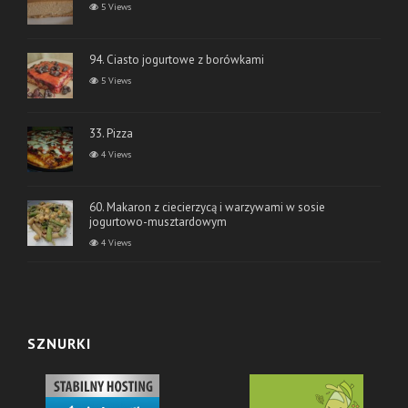
5 Views
94. Ciasto jogurtowe z borówkami
5 Views
33. Pizza
4 Views
60. Makaron z ciecierzycą i warzywami w sosie
jogurtowo-musztardowym
4 Views
SZNURKI