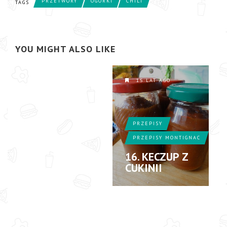
PRZETWORY
OGÓRKI
CHILI
TAGS
PRZEPISY
17. SAŁATKA
ZIMOWA
YOU MIGHT ALSO LIKE
15 LAT AGO
15 LAT AGO
PRZEPISY
PRZEPISY MONTIGNAC
16. KECZUP Z
CUKINII