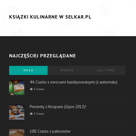
KSIĄZKI KULINARNE W SELKAR.PL
NAJCZĘŚCIEJ PRZEGLĄDANE
WEEK
MONTH
ALL TIME
44. Ciasto z owocami kandyzowanymi (z automatu)
5 Views
Prezenty z Hiszpanii (Gijon 2012)!
5 Views
100. Ciasto z patisonów