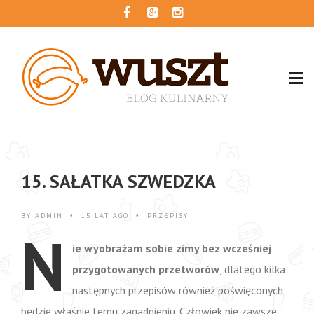
15. SAŁATKA SZWEDZKA
BY
ADMIN
15 LAT AGO
PRZEPISY
•
•
N
ie wyobrażam sobie zimy bez wcześniej
przygotowanych przetworów
, dlatego kilka
następnych przepisów również poświęconych
będzie właśnie temu zagadnieniu. Człowiek nie zawsze