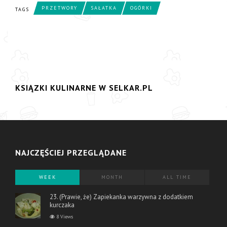
PRZETWORY
SAŁATKA
OGÓRKI
TAGS
KSIĄZKI KULINARNE W SELKAR.PL
NAJCZĘŚCIEJ PRZEGLĄDANE
WEEK
MONTH
ALL TIME
23. (Prawie, że) Zapiekanka warzywna z dodatkiem
kurczaka
8 Views