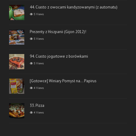
44. Ciasto z owocami kandyzowanymi (z automatu)
5 Views
Prezenty z Hiszpanii (Gijon 2012)!
5 Views
94. Ciasto jogurtowe z borówkami
5 Views
[Gotowce] Winiary Pomysł na… Papirus
4 Views
33. Pizza
4 Views