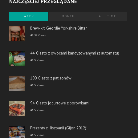
NAJCZĘŚCIEJ PRZEGLĄDANE
WEEK
MONTH
ALL TIME
Brew-kit: Geordie Yorkshire Bitter
37 Views
44. Ciasto z owocami kandyzowanymi (z automatu)
5 Views
100. Ciasto z patisonów
5 Views
94. Ciasto jogurtowe z borówkami
5 Views
Prezenty z Hiszpanii (Gijon 2012)!
5 Views