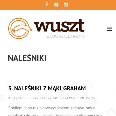
NALEŚNIKI
3. NALEŚNIKI Z MĄKI GRAHAM
BY
ADMIN
PRZEPISY
,
OBIADY
,
PRZEPISY MONTIGNAC
•
Robiłem je po raz pierwszy i jestem zadowolony z
rezultatu do tego stopnia, że pewnie do nich powrócę.