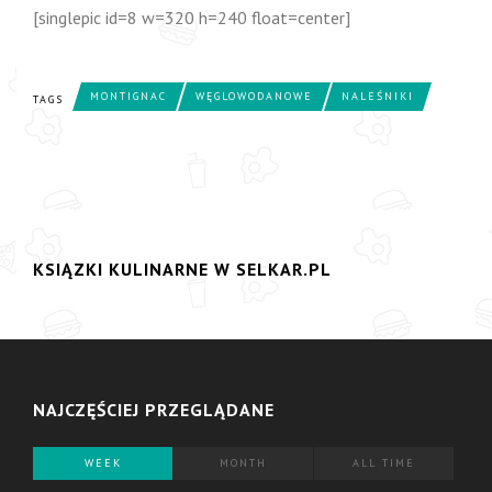
[singlepic id=8 w=320 h=240 float=center]
MONTIGNAC
WĘGLOWODANOWE
NALEŚNIKI
TAGS
KSIĄZKI KULINARNE W SELKAR.PL
NAJCZĘŚCIEJ PRZEGLĄDANE
WEEK
MONTH
ALL TIME