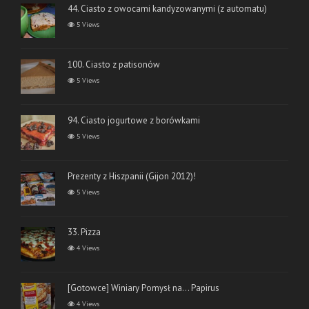
44. Ciasto z owocami kandyzowanymi (z automatu)
5 Views
100. Ciasto z patisonów
5 Views
94. Ciasto jogurtowe z borówkami
5 Views
Prezenty z Hiszpanii (Gijon 2012)!
5 Views
33. Pizza
4 Views
[Gotowce] Winiary Pomysł na… Papirus
4 Views