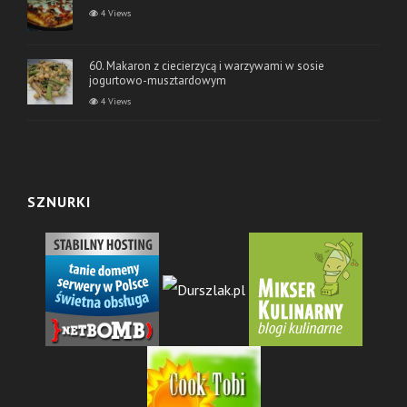
4 Views
60. Makaron z ciecierzycą i warzywami w sosie
jogurtowo-musztardowym
4 Views
SZNURKI