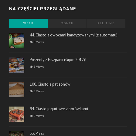
NAJCZĘŚCIEJ PRZEGLĄDANE
WEEK
MONTH
ALL TIME
44. Ciasto z owocami kandyzowanymi (z automatu)
5 Views
Prezenty z Hiszpanii (Gijon 2012)!
5 Views
100. Ciasto z patisonów
5 Views
94. Ciasto jogurtowe z borówkami
5 Views
33. Pizza