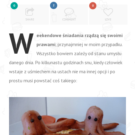
2
0
0
SHARE
COMMENT
LOVE
W
eekendowe śniadania rządzą się swoimi
prawami
, przynajmniej w moim przypadku.
Wszystko bowiem zależy od stanu umysłu
danego dnia. Po kilkunastu godzinach snu, kiedy człowiek
wstaje z uśmiechem na ustach nie ma innej opcji i po
prostu musi powstać coś takiego: