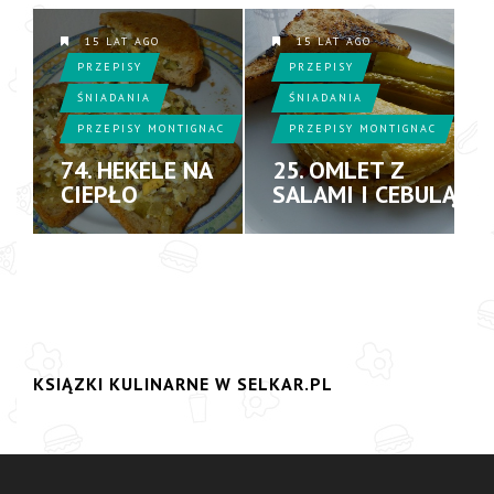
15 LAT AGO
15 LAT AGO
PRZEPISY
PRZEPISY
ŚNIADANIA
ŚNIADANIA
PRZEPISY MONTIGNAC
PRZEPISY MONTIGNAC
74. HEKELE NA
25. OMLET Z
CIEPŁO
SALAMI I CEBULĄ
KSIĄZKI KULINARNE W SELKAR.PL