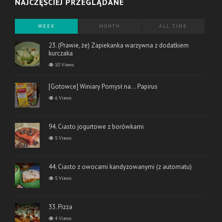
NAJCZĘŚCIEJ PRZEGLĄDANE
WEEK
MONTH
ALL TIME
23. (Prawie, że) Zapiekanka warzywna z dodatkiem
kurczaka
10 Views
[Gotowce] Winiary Pomysł na… Papirus
6 Views
94. Ciasto jogurtowe z borówkami
5 Views
44. Ciasto z owocami kandyzowanymi (z automatu)
5 Views
33. Pizza
4 Views