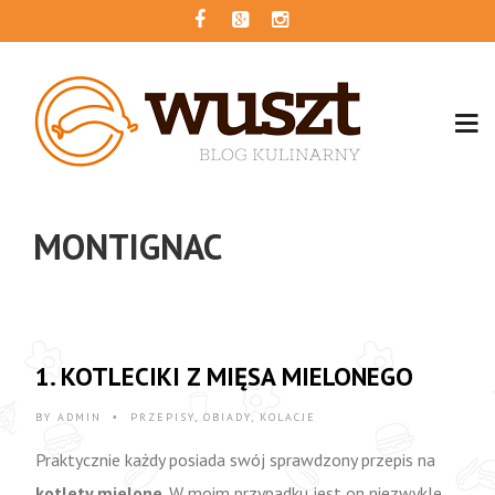
MONTIGNAC
1. KOTLECIKI Z MIĘSA MIELONEGO
BY
ADMIN
PRZEPISY
,
OBIADY
,
KOLACJE
•
Praktycznie każdy posiada swój sprawdzony przepis na
kotlety mielone
. W moim przypadku jest on niezwykle