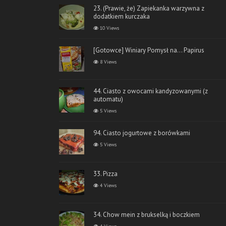
23. (Prawie, że) Zapiekanka warzywna z
dodatkiem kurczaka
10 Views
[Gotowce] Winiary Pomysł na… Papirus
8 Views
44. Ciasto z owocami kandyzowanymi (z
automatu)
5 Views
94. Ciasto jogurtowe z borówkami
5 Views
33. Pizza
4 Views
34. Chow mein z brukselką i boczkiem