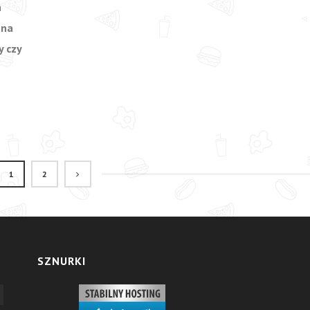
m
 na
y czy
1
2
SZNURKI