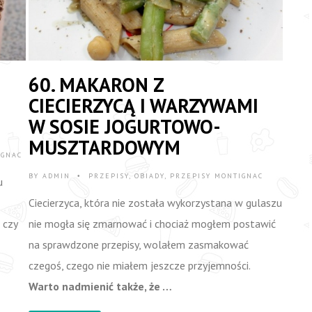
60. MAKARON Z
CIECIERZYCĄ I WARZYWAMI
W SOSIE JOGURTOWO-
MUSZTARDOWYM
IGNAC
BY
ADMIN
PRZEPISY
,
OBIADY
,
PRZEPISY MONTIGNAC
•
u
Ciecierzyca, która nie została wykorzystana w gulaszu
 czy
nie mogła się zmarnować i chociaż mogłem postawić
na sprawdzone przepisy, wolałem zasmakować
czegoś, czego nie miałem jeszcze przyjemności.
Warto nadmienić także, że …