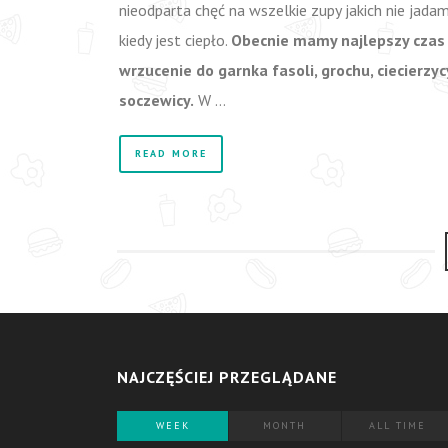
nieodparta chęć na wszelkie zupy jakich nie jada
kiedy jest ciepło.
Obecnie mamy najlepszy czas
wrzucenie do garnka fasoli, grochu, ciecierzyc
soczewicy.
W …
READ MORE
NAJCZĘŚCIEJ PRZEGLĄDANE
WEEK
MONTH
ALL TIME