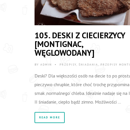
105. DESKI Z CIECIERZYCY
[MONTIGNAC,
WĘGLOWODANY]
BY
ADMIN
PRZEPISY
,
ŚNIADANIA
,
PRZEPISY MONT
•
Deski? Dla większości osób na diecie to po prost
pieczywo chrupkie, które choć trochę przypomina
smak ‚normalnego’ chleba. Idealnie nadaje się na I
II śniadanie, ciepło bądź zimno. Możliwości …
READ MORE