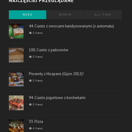
NAJCZĘŚCIEJ PRZEGLĄDANE
WEEK
MONTH
ALL TIME
44. Ciasto z owocami kandyzowanymi (z automatu)
5 Views
100. Ciasto z patisonów
5 Views
Prezenty z Hiszpanii (Gijon 2012)!
5 Views
94. Ciasto jogurtowe z borówkami
5 Views
33. Pizza
4 Views