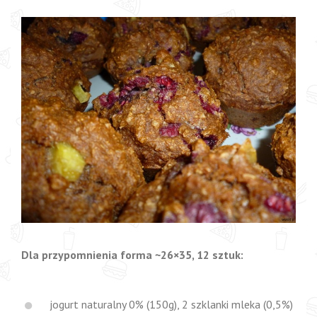
Dla przypomnienia forma ~26×35, 12 sztuk:
jogurt naturalny 0% (150g), 2 szklanki mleka (0,5%)