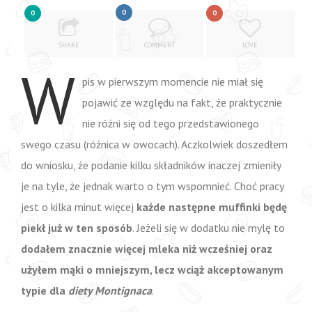
0
0
0
SHARE
COMMENT
LOVE
W
pis w pierwszym momencie nie miał się
pojawić ze względu na fakt, że praktycznie
nie różni się od tego przedstawionego
swego czasu (różnica w owocach). Aczkolwiek doszedłem
do wniosku, że podanie kilku składników inaczej zmieniły
je na tyle, że jednak warto o tym wspomnieć. Choć pracy
jest o kilka minut więcej
każde następne muffinki będę
piekł już w ten sposób
. Jeżeli się w dodatku nie mylę to
dodałem znacznie więcej mleka niż wcześniej oraz
użyłem mąki o mniejszym, lecz wciąż akceptowanym
typie dla
diety Montignaca
.