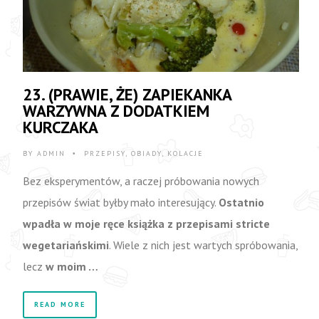
23. (PRAWIE, ŻE) ZAPIEKANKA
WARZYWNA Z DODATKIEM
KURCZAKA
BY
ADMIN
PRZEPISY
,
OBIADY
,
KOLACJE
•
Bez eksperymentów, a raczej próbowania nowych
przepisów świat byłby mało interesujący.
Ostatnio
wpadła w moje ręce książka z przepisami stricte
wegetariańskimi
. Wiele z nich jest wartych spróbowania,
lecz
w moim …
READ MORE