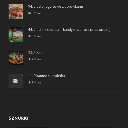
94. Ciasto jogurtowe z borówkami
5 Views
44. Ciasto z owocami kandyzowanymi (z automatu)
5 Views
33. Pizza
4 Views
11. Pikantne skrzydełka
3 Views
SZNURKI