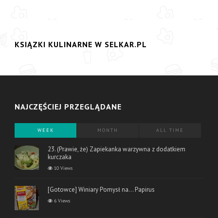
KSIĄZKI KULINARNE W SELKAR.PL
NAJCZĘŚCIEJ PRZEGLĄDANE
WEEK
MONTH
ALL TIME
23. (Prawie, że) Zapiekanka warzywna z dodatkiem
kurczaka
10 Views
[Gotowce] Winiary Pomysł na… Papirus
6 Views