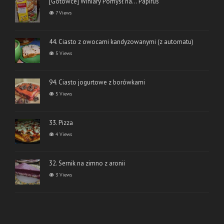
[Gotowce] Winiary Pomysł na… Papirus
7 Views
44. Ciasto z owocami kandyzowanymi (z automatu)
5 Views
94. Ciasto jogurtowe z borówkami
5 Views
33. Pizza
4 Views
32. Sernik na zimno z aronii
3 Views