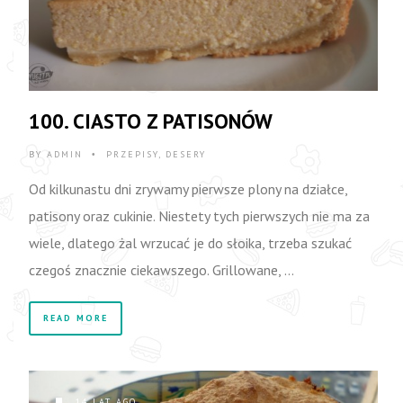
100. CIASTO Z PATISONÓW
BY
ADMIN
PRZEPISY
,
DESERY
•
Od kilkunastu dni zrywamy pierwsze plony na działce,
patisony oraz cukinie. Niestety tych pierwszych nie ma za
wiele, dlatego żal wrzucać je do słoika, trzeba szukać
czegoś znacznie ciekawszego. Grillowane, …
READ MORE
14 LAT AGO