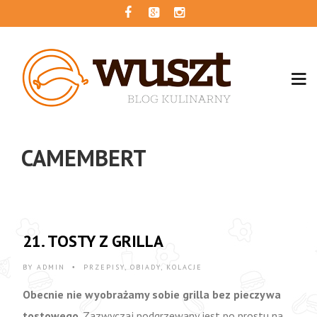
CAMEMBERT
21. TOSTY Z GRILLA
BY
ADMIN
PRZEPISY
,
OBIADY
,
KOLACJE
•
Obecnie nie wyobrażamy sobie grilla bez pieczywa
tostowego
. Zazwyczaj podgrzewany jest po prostu na