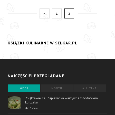
1
2
KSIĄZKI KULINARNE W SELKAR.PL
NAJCZĘŚCIEJ PRZEGLĄDANE
WEEK
MONTH
ALL TIME
23. (Prawie, że) Zapiekanka warzywna z dodatkiem
kurczaka
10 Views