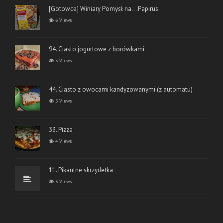
[Gotowce] Winiary Pomysł na… Papirus
6 Views
94. Ciasto jogurtowe z borówkami
5 Views
44. Ciasto z owocami kandyzowanymi (z automatu)
5 Views
33. Pizza
4 Views
11. Pikantne skrzydełka
3 Views