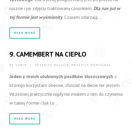
ruszcie i po zdjęciu traktowany czosnkiem.
Dla nas już w
tej formie jest wyśmienity
. Czasem zdarzają …
READ MORE
9. CAMEMBERT NA CIEPŁO
BY
ADMIN
PRZEPISY
,
KOLACJE
,
PRZEPISY MONTIGNAC
•
Jeden z moich ulubionych posiłków tłuszczowych
z
którego korzystam obecnie, chociaż na diecie nie jestem.
Wcześniej praktycznie nigdy nie miałem z nim do czynienia
w takiej formie i był to …
READ MORE