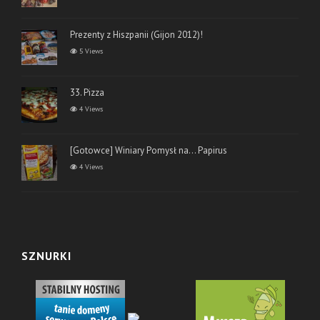
Prezenty z Hiszpanii (Gijon 2012)!
5 Views
33. Pizza
4 Views
[Gotowce] Winiary Pomysł na… Papirus
4 Views
SZNURKI