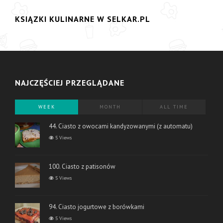
KSIĄZKI KULINARNE W SELKAR.PL
NAJCZĘŚCIEJ PRZEGLĄDANE
WEEK
MONTH
ALL TIME
44. Ciasto z owocami kandyzowanymi (z automatu)
5 Views
100. Ciasto z patisonów
5 Views
94. Ciasto jogurtowe z borówkami
5 Views