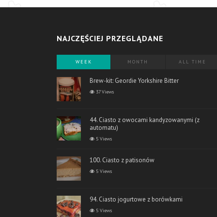
NAJCZĘŚCIEJ PRZEGLĄDANE
WEEK
MONTH
ALL TIME
Brew-kit: Geordie Yorkshire Bitter
37 Views
44. Ciasto z owocami kandyzowanymi (z
automatu)
5 Views
100. Ciasto z patisonów
5 Views
94. Ciasto jogurtowe z borówkami
5 Views