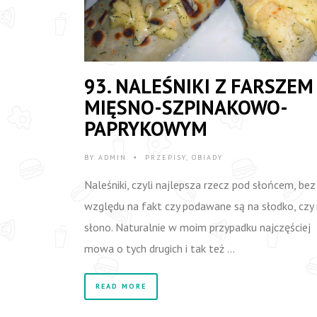
93. NALEŚNIKI Z FARSZEM
MIĘSNO-SZPINAKOWO-
PAPRYKOWYM
BY
ADMIN
PRZEPISY
,
OBIADY
•
Naleśniki, czyli najlepsza rzecz pod słońcem, bez
względu na fakt czy podawane są na słodko, czy
słono. Naturalnie w moim przypadku najczęściej
mowa o tych drugich i tak też …
READ MORE