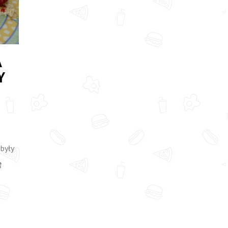
A
Y
były
ę