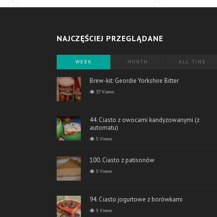
NAJCZĘŚCIEJ PRZEGLĄDANE
WEEK
MONTH
ALL TIME
Brew-kit: Geordie Yorkshire Bitter
37 Views
44. Ciasto z owocami kandyzowanymi (z
automatu)
5 Views
100. Ciasto z patisonów
5 Views
94. Ciasto jogurtowe z borówkami
5 Views