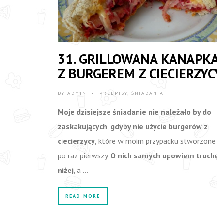
31. GRILLOWANA KANAPK
Z BURGEREM Z CIECIERZYC
BY
ADMIN
PRZEPISY
,
ŚNIADANIA
•
Moje dzisiejsze śniadanie nie należało by do
zaskakujących, gdyby nie użycie burgerów z
ciecierzycy
, które w moim przypadku stworzone 
po raz pierwszy.
O nich samych opowiem troch
niżej
, a …
READ MORE