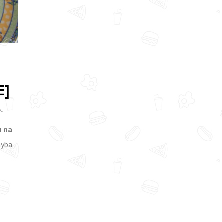
E]
AC
u na
hyba