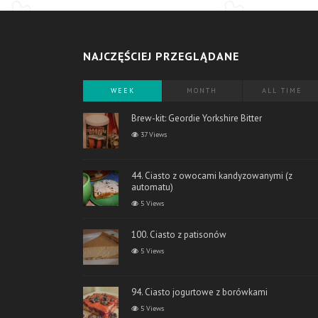
NAJCZĘŚCIEJ PRZEGLĄDANE
WEEK
MONTH
ALL TIME
Brew-kit: Geordie Yorkshire Bitter
37 Views
44. Ciasto z owocami kandyzowanymi (z
automatu)
5 Views
100. Ciasto z patisonów
5 Views
94. Ciasto jogurtowe z borówkami
5 Views