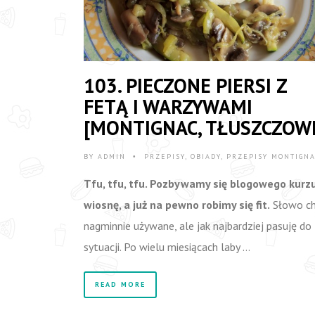
103. PIECZONE PIERSI Z
FETĄ I WARZYWAMI
[MONTIGNAC, TŁUSZCZOW
BY
ADMIN
PRZEPISY
,
OBIADY
,
PRZEPISY MONTIGN
•
Tfu, tfu, tfu. Pozbywamy się blogowego kurz
wiosnę, a już na pewno robimy się fit.
Słowo c
nagminnie używane, ale jak najbardziej pasuję do
sytuacji. Po wielu miesiącach laby …
READ MORE