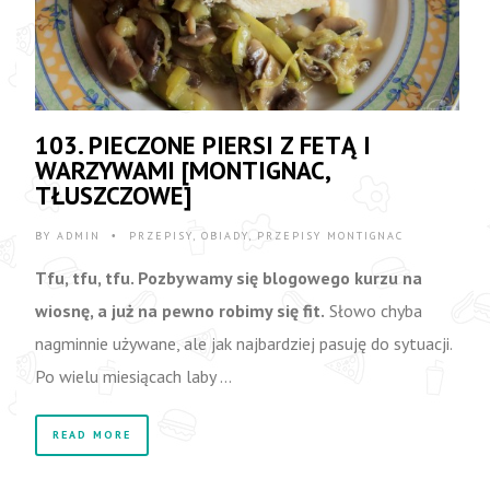
103. PIECZONE PIERSI Z FETĄ I
WARZYWAMI [MONTIGNAC,
TŁUSZCZOWE]
BY
ADMIN
PRZEPISY
,
OBIADY
,
PRZEPISY MONTIGNAC
•
Tfu, tfu, tfu. Pozbywamy się blogowego kurzu na
wiosnę, a już na pewno robimy się fit.
Słowo chyba
nagminnie używane, ale jak najbardziej pasuję do sytuacji.
Po wielu miesiącach laby …
READ MORE