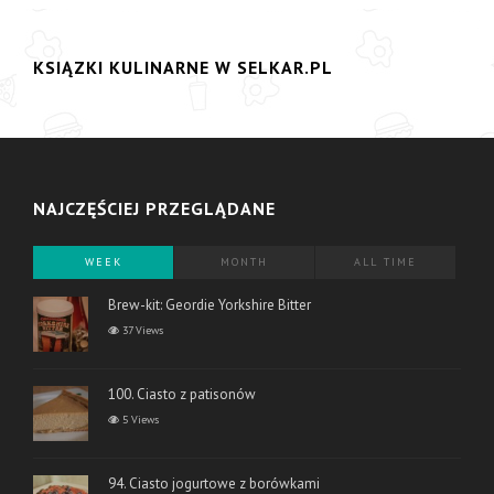
KSIĄZKI KULINARNE W SELKAR.PL
NAJCZĘŚCIEJ PRZEGLĄDANE
WEEK
MONTH
ALL TIME
Brew-kit: Geordie Yorkshire Bitter
37 Views
100. Ciasto z patisonów
5 Views
94. Ciasto jogurtowe z borówkami